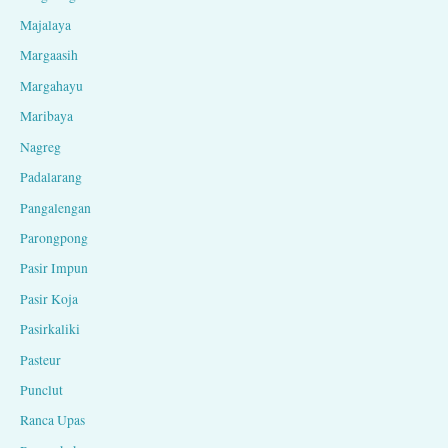
Majalaya
Margaasih
Margahayu
Maribaya
Nagreg
Padalarang
Pangalengan
Parongpong
Pasir Impun
Pasir Koja
Pasirkaliki
Pasteur
Punclut
Ranca Upas