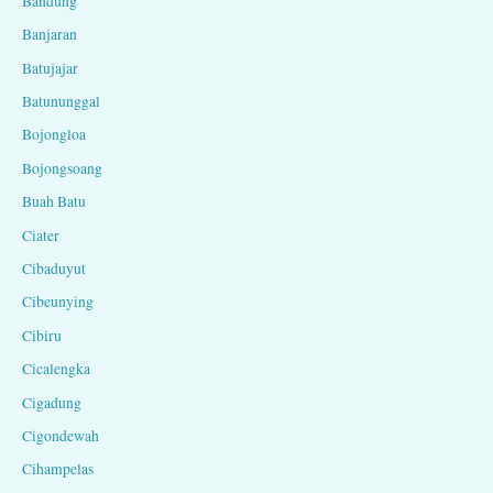
Bandung
Banjaran
Batujajar
Batununggal
Bojongloa
Bojongsoang
Buah Batu
Ciater
Cibaduyut
Cibeunying
Cibiru
Cicalengka
Cigadung
Cigondewah
Cihampelas