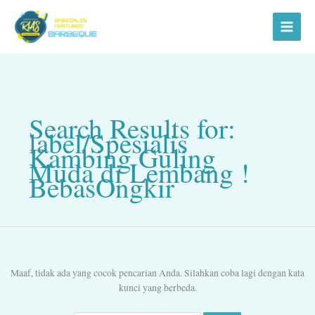
Lewati
Cari
ke
untuk:
konten
Search Results for:
label/Spesialis
Kambing Guling
Muda di Lembang !
BebasOngkir
Maaf, tidak ada yang cocok pencarian Anda. Silahkan coba lagi dengan kata
kunci yang berbeda.