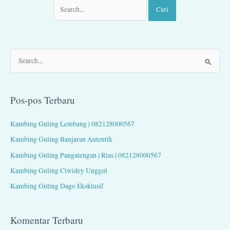
C
a
r
Pos-pos Terbaru
i
u
Kambing Guling Lembang | 082128000567
n
Kambing Guling Banjaran Autentik
t
Kambing Guling Pangalengan | Rias | 082128000567
u
Kambing Guling Ciwidey Unggul
k
Kambing Guling Dago Eksklusif
:
Komentar Terbaru